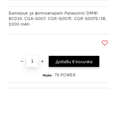
Батерия за фотоапарат Panasonic DMW-
BCD10, CGA-S007, CGR-S007E, CGR-S007E/1B,
1000 mAh
Добави в желани
T6 POWER
Марка: