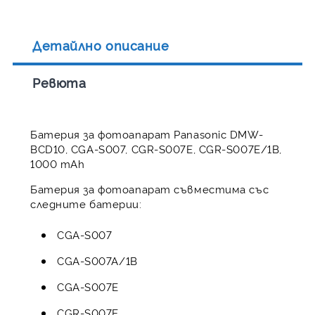
Детайлно описание
Ревюта
Батерия за фотоапарат Panasonic DMW-
BCD10, CGA-S007, CGR-S007E, CGR-S007E/1B,
1000 mAh
Батерия за фотоапарат съвместима със
следните батерии:
CGA-S007
CGA-S007A/1B
CGA-S007E
CGR-S007E