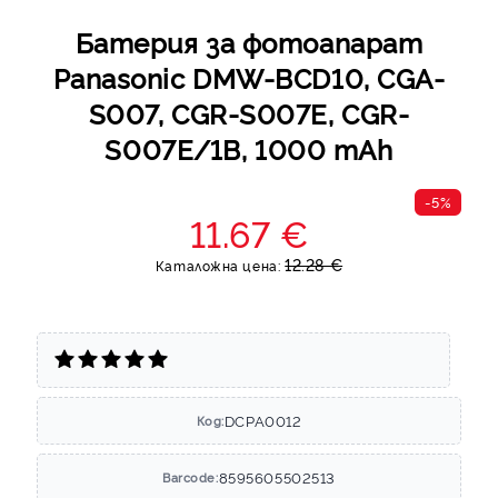
Батерия за фотоапарат
Panasonic DMW-BCD10, CGA-
S007, CGR-S007E, CGR-
S007E/1B, 1000 mAh
-5%
11.67 €
12.28 €
Каталожна цена:
DCPA0012
Код:
8595605502513
Barcode: