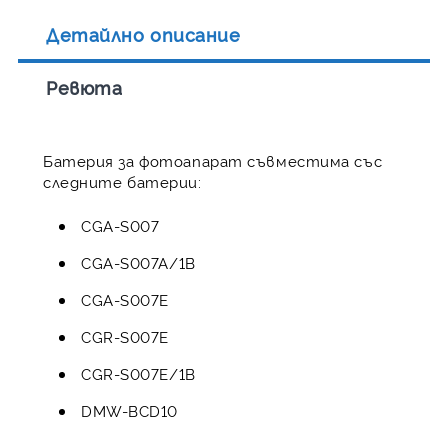
Детайлно описание
Ревюта
Батерия за фотоапарат съвместима със
следните батерии:
CGA-S007
CGA-S007A/1B
CGA-S007E
CGR-S007E
CGR-S007E/1B
DMW-BCD10