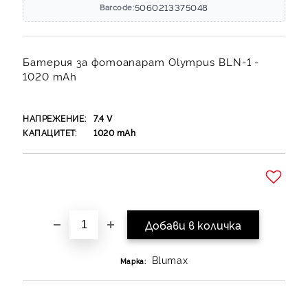
5060213375048
Barcode:
Батерия за фотоапарат Olympus BLN-1 -
1020 mAh
НАПРЕЖЕНИЕ:
7.4
V
КАПАЦИТЕТ:
1020
mAh
Добави в желани
Blumax
Марка: