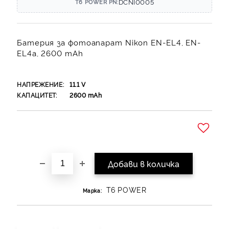
DCNI0005
T6 POWER PN:
Батерия за фотоапарат Nikon EN-EL4, EN-
EL4a, 2600 mAh
НАПРЕЖЕНИЕ:
11.1
V
КАПАЦИТЕТ:
2600
mAh
Добави в желани
T6 POWER
Марка: