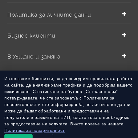
Политика за личните данни
Бизнес клиенти
Връщане и замяна
Методи на плащане
Използваме бисквитки, за да осигурим правилната работа
на сайта, да анализираме трафика и да подобрим вашето
изживяване. С натискане на бутона „Съгласен съм“
Методи на доставка
потвърждавате, че сте запознат/а с Политиката за
поверителност и сте информиран/а, че личните ви данни
може да бъдат обработвани и предоставяни на
получатели в рамките на ЕИП, когато това е необходимо
за предоставяне на услугата. Вижте повече за нашата
Политика за поверителност