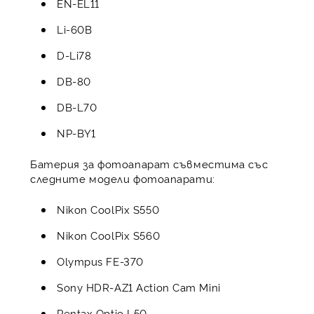
EN-EL11
Li-60B
D-Li78
DB-80
DB-L70
NP-BY1
Батерия за фотоапарат съвместима със
следните модели фотоапарати:
Nikon CoolPix S550
Nikon CoolPix S560
Olympus FE-370
Sony HDR-AZ1 Action Cam Mini
Pentax Optio L50