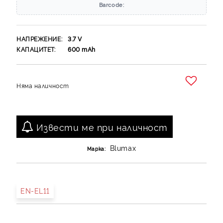
Barcode:
НАПРЕЖЕНИЕ:
3.7
V
КАПАЦИТЕТ:
600
mAh
Няма наличност
Добави в желани
Извести ме при наличност
Blumax
Марка:
EN-EL11