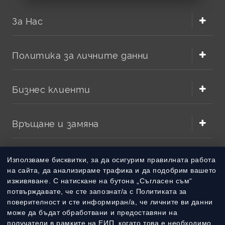
За Нас
Политика за личните данни
Бизнес клиенти
Връщане и замяна
Методи на плащане
Използваме бисквитки, за да осигурим правилната работа
на сайта, да анализираме трафика и да подобрим вашето
изживяване. С натискане на бутона „Съгласен съм“
Методи на доставка
потвърждавате, че сте запознат/а с Политиката за
поверителност и сте информиран/а, че личните ви данни
може да бъдат обработвани и предоставяни на
получатели в рамките на ЕИП, когато това е необходимо