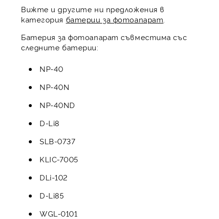
Вижте и другите ни предложения в
категория
батерии за фотоапарат
.
Батерия за фотоапарат съвместима със
следните батерии:
NP-40
NP-40N
NP-40ND
D-Li8
SLB-0737
KLIC-7005
DLi-102
D-Li85
WGL-0101