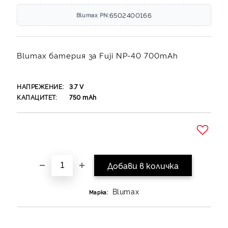
6502400166
Blumax PN:
Blumax батерия за Fuji NP-40 700mAh
НАПРЕЖЕНИЕ:
3.7
V
КАПАЦИТЕТ:
750
mAh
Добави в желани
Blumax
Марка: