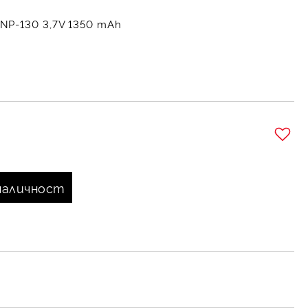
 NP-130 3,7V 1350 mAh
Добави в желани
наличност