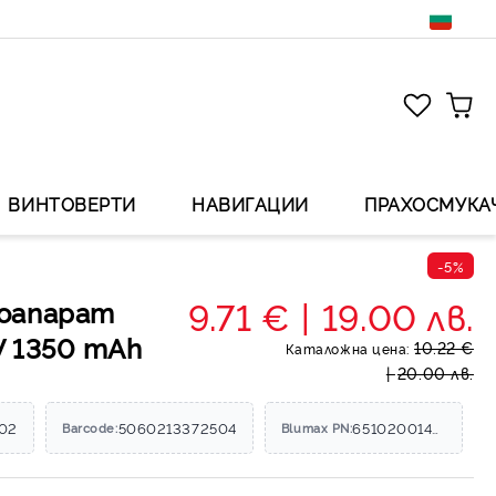
ВИНТОВЕРТИ
НАВИГАЦИИ
ПРАХОСМУКА
-5%
9.71 €
19.00 лв.
оапарат
V 1350 mAh
10.22 €
Каталожна цена:
20.00 лв.
102
5060213372504
65102001401
Barcode:
Blumax PN: