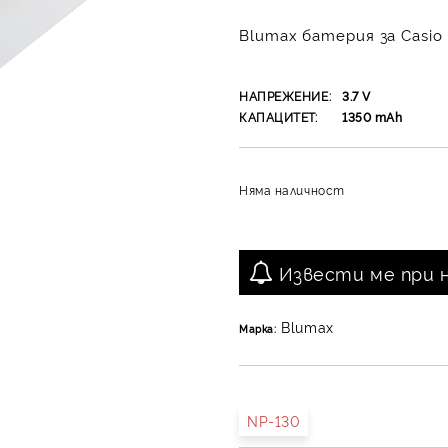
Blumax батерия за Casio
НАПРЕЖЕНИЕ:
3.7
V
КАПАЦИТЕТ:
1350
mAh
Няма наличност
Извести ме при 
Blumax
Марка:
NP-130