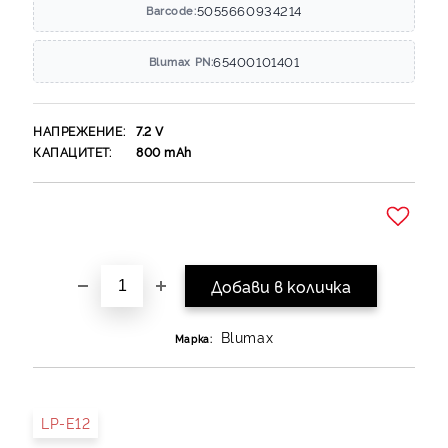
5055660934214
Barcode:
65400101401
Blumax PN:
НАПРЕЖЕНИЕ:
7.2
V
КАПАЦИТЕТ:
800
mAh
Добави в желани
Blumax
Марка:
LP-E12