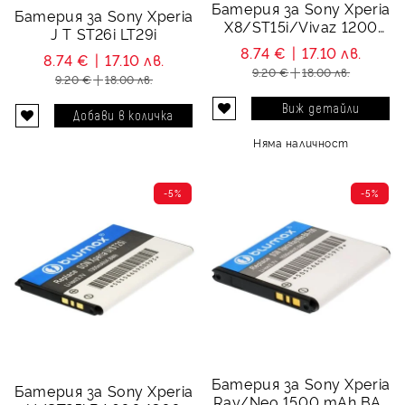
Батерия за Sony Xperia
Батерия за Sony Xperia
X8/ST15i/Vivaz 1200
J T ST26i LT29i
mAh
8.74 €
17.10 лв.
8.74 €
17.10 лв.
9.20 €
18.00 лв.
9.20 €
18.00 лв.
Виж детайли
Няма наличност
-5%
-5%
Батерия за Sony Xperia
Батерия за Sony Xperia
Ray/Neo 1500 mAh BA-