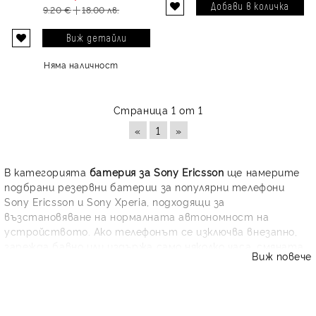
9.20 €
18.00 лв.
Виж детайли
Няма наличност
Страница 1 от 1
«
1
»
В категорията
батерия за Sony Ericsson
ще намерите
подбрани резервни батерии за популярни телефони
Sony Ericsson и Sony Xperia, подходящи за
възстановяване на нормалната автономност на
устройството. Ако телефонът се изключва внезапно,
зарежда бавно или издържа само няколко часа, смяната
Виж повече
на батерията често е най-бързото и изгодно решение.
Предлагаме съвместими модели като BST-33, BST-38,
BA-700 и BA600, както и батерии за Xperia J, Xperia T,
Xperia Ray, Neo, Xperia U, Xperia X8, Vivaz, K850 и K770.