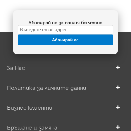
При избор сравнете кода на старата батерия,
напрежението и капацитета, за да поръчате точния
артикул. Продуктите в BatteryMarket.bg са описани
ясно, за да откриете лесно правилната батерия за Sony
Абонирай се за нашия бюлетин
Ericsson според модела на телефона. Наличните
варианти са подходящи за потребители, които търсят
практична замяна без покупка на нов телефон, а
Абонирай се
данните за съвместимост помагат да избегнете
грешен избор. Освежете работата на любимото си
устройство и поръчайте онлайн удобна резервна
батерия за ежедневна употреба.
За Нас
Политика за личните данни
Бизнес клиенти
Връщане и замяна