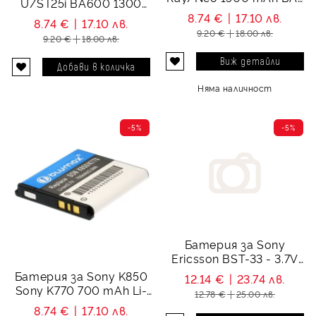
U/ST25i BA600 1300
700
mAh
8.74 €
17.10 лв.
8.74 €
17.10 лв.
9.20 €
18.00 лв.
9.20 €
18.00 лв.
Виж детайли
Няма наличност
-5%
-5%
Батерия за Sony
Ericsson BST-33 - 3.7V
900 mAh
Батерия за Sony K850
12.14 €
23.74 лв.
Sony K770 700 mAh Li-
12.78 €
25.00 лв.
Ion BST-38
8.74 €
17.10 лв.