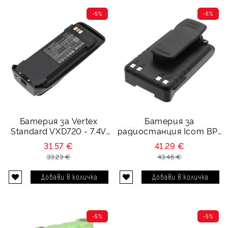
-5%
-5%
Батерия за Vertex
Батерия за
Standard VXD720 - 7.4V
радиостанция Icom BP-
2600 mAh
220 BP-227 - 7.2V 1800
31.57 €
41.29 €
mAh
33.23 €
43.46 €
-5%
-5%