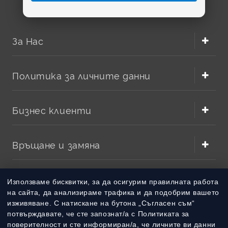
на радиостанцията, напрежението, капацитета и
формата на батерията.
За Нас
Съвместимост с MicroTalk
За потребители на
MicroTalk 80
и
MicroTalk PR500
подходящата батерия 4.8V 700 mAh осигурява
Политика за личните данни
практично решение при намалено време на работа. Тя е
добра алтернатива, когато оригиналният пакет вече е
износен след многократни цикли на зареждане и
Бизнес клиенти
разреждане.
Подходяща за подмяна на остаряла батерия.
Капацитет 700 mAh за стандартна ежедневна
Връщане и замяна
употреба.
Напрежение 4.8V за съвместими радиостанции.
Методи на плащане
Използваме бисквитки, за да осигурим правилната работа
на сайта, да анализираме трафика и да подобрим вашето
изживяване. С натискане на бутона „Съгласен съм“
Методи на доставка
потвърждавате, че сте запознат/а с Политиката за
поверителност и сте информиран/а, че личните ви данни