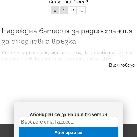
Страница 1 от 2
«
1
2
»
Надеждна батерия за радиостанция
за ежедневна връзка
Когато радиостанцията се използва за работа, охрана,
туризъм, лов, къмпинг или координация на екип,
Виж повече
стабилното захранване е решаващо. В тази категория
ще откриете
батерия за радиостанция
с напрежение
4.8V и капацитет 700 mAh, подходяща за избрани
модели MicroTalk, Midland и Switel. Правилно подбраната
акумулаторна батерия възстановява автономността
на устройството и помага да разчитате на чиста
комуникация точно когато е необходима.
Ако старата батерия се разрежда бързо, не държи
Абонирай се за нашия бюлетин
заряд или радиостанцията се изключва при предаване,
най-често решението е смяна с съвместим
акумулаторен пакет. Преди поръчка сравнете модела
Абонирай се