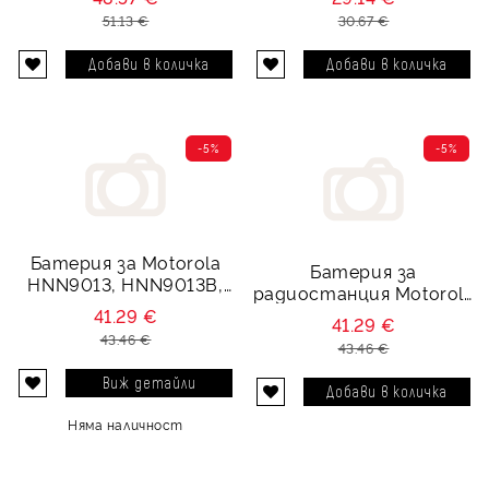
2500 mAh
mAh
51.13 €
30.67 €
-5%
-5%
Батерия за Motorola
Батерия за
HNN9013, HNN9013B,
радиостанция Motorola
HNN9013DR, 1950 mAh
NNTN4497, NNTN4970,
41.29 €
41.29 €
NNTN4851, NNTN4496,
43.46 €
43.46 €
H4497-Li, 2000 mAh
Виж детайли
Няма наличност