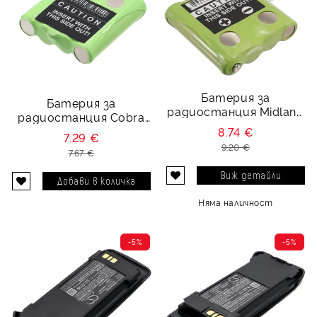
Батерия за
Батерия за
радиостанция Midland
радиостанция Cobra
G223, Midland GXT200 -
FA-BP - 4.8V 600 mAh
8.74 €
7.29 €
4.8V 700 mAh
9.20 €
7.67 €
Виж детайли
Няма наличност
-5%
-5%