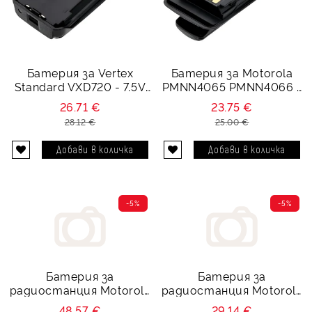
Батерия за Vertex
Батерия за Motorola
Standard VXD720 - 7.5V
PMNN4065 PMNN4066 -
1800 mAh
7.5V 1800 mAh
26.71 €
23.75 €
28.12 €
25.00 €
-5%
-5%
Батерия за
Батерия за
радиостанция Motorola
радиостанция Motorola
GP300 GP600 - 7.5V
GP340 GP360 - 7.2V 1800
48.57 €
29.14 €