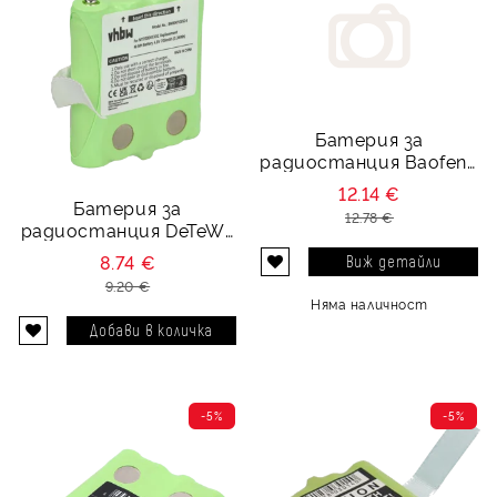
Батерия за
радиостанция Baofeng
BF-T1 UHF - 3.7V 1200
12.14 €
mAh
Батерия за
12.78 €
радиостанция DeTeWe
Outdoor PMR 8000 - 4.8V
8.74 €
Виж детайли
700 mAh
9.20 €
Няма наличност
-5%
-5%