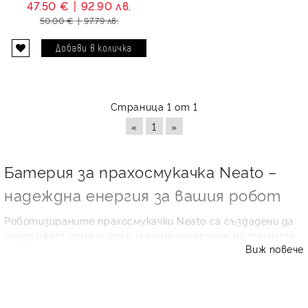
47.50 €
92.90 лв.
4200 mAh
50.00 €
97.79 лв.
Страница 1 от 1
«
1
»
Батерия за прахосмукачка Neato –
надеждна енергия за вашия робот
Роботизираните прахосмукачки Neato са създадени да
поддържат дома чист с минимални усилия, но тяхната
Виж повече
ефективност зависи пряко от състоянието на
батерията. Когато уредът започне да работи по-
кратко, връща се преждевременно към зарядната
станция или не успява да завърши цикъла на
почистване, най-често причината е износен