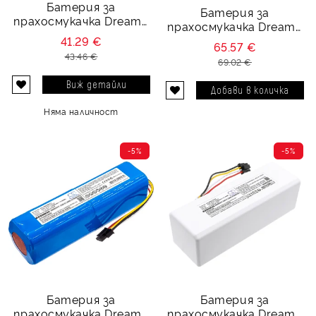
Батерия за
Батерия за
прахосмукачка Dreame
прахосмукачка Dreame
MC1808 - 5200 mAh
L20 Ultra - 14.4V 6800
41.29 €
65.57 €
mAh
43.46 €
69.02 €
Виж детайли
Няма наличност
-5%
-5%
Батерия за
Батерия за
прахосмукачка Dreame
прахосмукачка Dreame