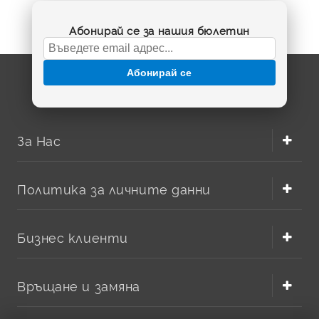
Правилният акумулатор възстановява автономността,
Абонирай се за нашия бюлетин
стабилната мощност и удобството при ежедневното
почистване.
Абонирай се
За Нас
Политика за личните данни
Бизнес клиенти
Как да изберете подходяща батерия Dreame?
Преди поръчка сравнете няколко ключови параметъра:
модел на прахосмукачката, напрежение, капацитет и
Връщане и замяна
форма на конектора. Например батерия
14.4V 6800 mAh
за Dreame L20 Ultra е решение за потребители, които