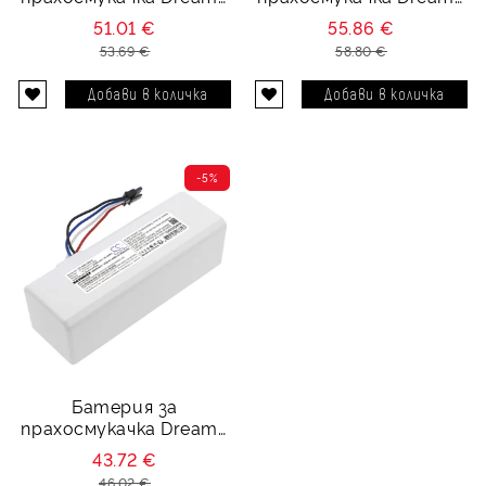
Z10, Pro Dreame W10 -
MC1808 - 14.4V 5200
51.01 €
55.86 €
14.4V 5200 mAh
mAh
53.69 €
58.80 €
-5%
Батерия за
прахосмукачка Dreame
MC1808 - 14.4V 2500
43.72 €
mAh
46.02 €