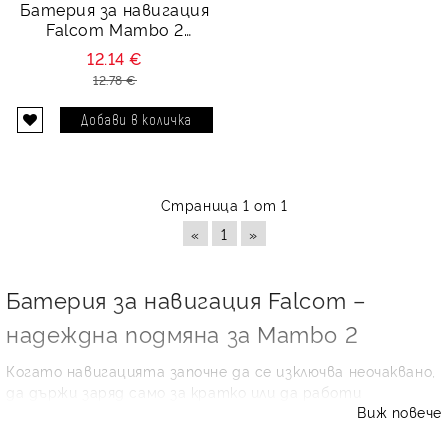
Батерия за навигация
Falcom Mambo 2
PL983450 1S1P - 3.7V
12.14 €
1750 mAh
12.78 €
Страница 1 от 1
«
1
»
Батерия за навигация Falcom –
надеждна подмяна за Mambo 2
Когато навигацията започне да се изключва неочаквано,
да държи заряд само за кратко или да работи
Виж повече
нестабилно извън захранване, най-честата причина е
износена акумулаторна клетка. В тази категория ще