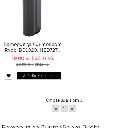
Батерия за винтоверт
Ryobi BD1020, HBD72TR
- 7.2V 2100 mAh
19.00 €
37.16 лв.
20.00 €
39.12 лв.
Страница 1 от 1
«
1
»
Батерия за винтоверт Ryobi –