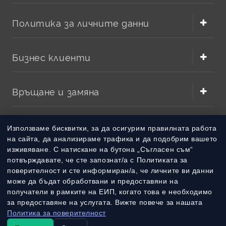
оригиналната батерия.
Как да изберете правилната
Политика за личните данни
батерия Ryobi?
Бизнес клиенти
Преди покупка е важно да сравните данните от
старата батерия или от етикета на инструмента.
Най-често търсените варианти са
Ryobi 18V батерия
,
Връщане и замяна
както и модели с друго напрежение според
конкретната серия. Напрежението трябва да бъде
същото като оригиналното, защото то определя
съвместимостта и безопасната работа на
Методи на плащане
Използваме бисквитки, за да осигурим правилната работа
винтоверта.
на сайта, да анализираме трафика и да подобрим вашето
изживяване. С натискане на бутона „Съгласен съм“
Напрежение:
проверете дали батерията е 12V,
Методи на доставка
потвърждавате, че сте запознат/а с Политиката за
14.4V, 18V или друг стандарт, посочен от
поверителност и сте информиран/а, че личните ви данни
производителя.
може да бъдат обработвани и предоставяни на
Капацитет:
измерва се в Ah или mAh. По-високият
получатели в рамките на ЕИП, когато това е необходимо
капацитет обикновено осигурява по-дълго време на
за предоставяне на услугата. Вижте повече за нашата
работа с едно зареждане.
Политика за поверителност
Тип клетки:
Li-ion батериите са леки, ефективни и