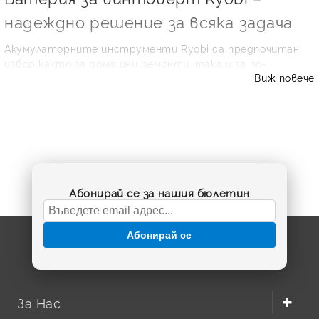
надеждно решение за всяка задача
Акумулаторните инструменти Ryobi са предпочитан
избор както за домашни ремонти, така и за по-
Виж повече
интензивна работа в работилницата, гаража или на
обекта. За да получите максимална ефективност от
винтоверта си, най-важният компонент е правилната
батерия за винтоверт Ryobi
. Когато батерията вече
не държи заряд, инструментът губи мощност,
прекъсва по време на работа или се зарежда прекалено
често. Подмяната ѝ с качествена съвместима батерия
е практичен начин да удължите живота на уреда, без
Абонирай се за нашия бюлетин
да купувате нов винтоверт.
В тази категория ще откриете съвместими
акумулаторни батерии за Ryobi, подбрани според
Абонирай се
ключови параметри като напрежение, капацитет, тип
клетки и форма на корпуса. Те са подходящи за различни
модели винтоверти, бормашини и други акумулаторни
инструменти на марката, когато техническите
За Нас
характеристики съвпадат с изискванията на