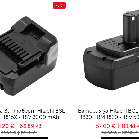
-5%
а винтоверт Hitachi BSL
Батерия за Hitachi BCL
L 1815X - 18V 3000 mAh
1830 EBM 1830 - 18V 
4.20 €
66.89 лв.
57.00 €
111.48 
36.00 €
70.41 лв.
60.00 €
117.35 лв.