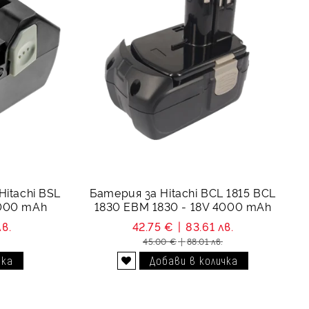
itachi BSL
Батерия за Hitachi BCL 1815 BCL
5000 mAh
1830 EBM 1830 - 18V 4000 mAh
лв.
42.75 €
83.61 лв.
45.00 €
88.01 лв.
Добави в желани