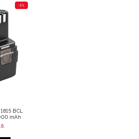
-5%
 1815 BCL
5000 mAh
лв.