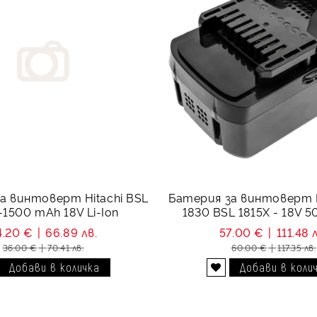
а винтоверт Hitachi BSL
Батерия за винтоверт H
-1500 mAh 18V Li-Ion
1830 BSL 1815X - 18V 
4.20 €
66.89 лв.
57.00 €
111.48 
36.00 €
70.41 лв.
60.00 €
117.35 лв.
Добави в желани