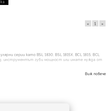
«
1
»
ярни серии като BSL 1830, BSL 1815X, BCL 1815, BCL
аряд, инструментът губи мощност или имате нужда от
ие, форма на корпуса, тип на контактите, съвместима
Виж повече
рван в mAh, влияе основно върху продължителността
ено полезно при монтажи, ремонти, пробиване и