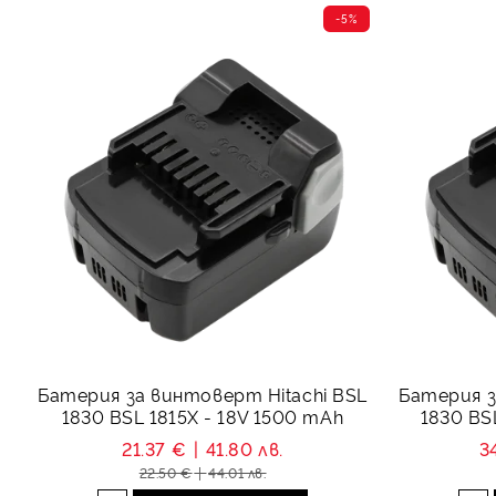
-5%
Батерия за винтоверт Hitachi BSL
Батерия з
1830 BSL 1815X - 18V 1500 mAh
1830 BS
21.37 €
41.80 лв.
3
22.50 €
44.01 лв.