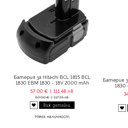
Батерия за Hitachi BCL 1815 BCL
Батерия з
1830 EBM 1830 - 18V 2000 mAh
1830 
57.00 €
111.48 лв.
3
60.00 €
117.35 лв.
Виж детайли
Добави в желани
Добави в желани
Няма наличност