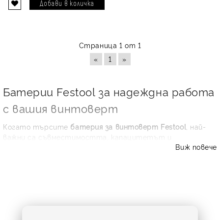
Страница 1 от 1
«
1
»
Батерии Festool за надеждна работа
с вашия винтоверт
Когато търсите
батерия за винтоверт Festool
, най-
важни са съвместимостта, капацитетът и
Виж повече
стабилната работа под натоварване. В тази
категория ще откриете акумулаторни батерии,
подходящи за различни модели инструменти Festool,
които помагат да върнете пълната мобилност и
ефективност на вашия винтоверт. Независимо дали
използвате инструмента в професионална
работилница, на строителен обект или за домашни
ремонти, качествената резервна батерия е ключова за