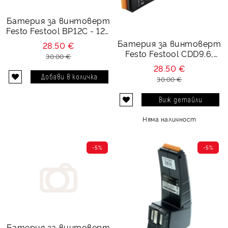
Батерия за винтоверт
Festo Festool BP12C - 12V
3000 mAh
Батерия за винтоверт
28.50 €
Festo Festool CDD9.6,
30.00 €
BPH9.6C - Ni-Mh 9.6V,
28.50 €
3000 mAh
30.00 €
Виж детайли
Няма наличност
-5%
-5%
Батерия за винтоверт