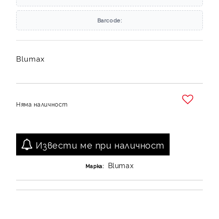
Barcode:
Blumax
Няма наличност
Добави в желани
Извести ме при наличност
Blumax
Марка: