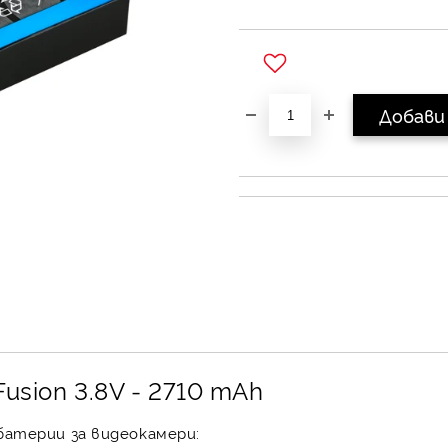
Добави в желани
usion 3.8V - 2710 mAh
атерии за видеокамери: