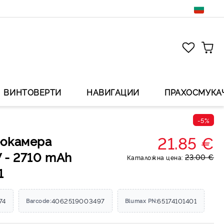
ВИНТОВЕРТИ
НАВИГАЦИИ
ПРАХОСМУКА
-5%
21.85 €
еокамера
V - 2710 mAh
23.00 €
Каталожна цена:
1
74
4062519003497
65174101401
Barcode:
Blumax PN: