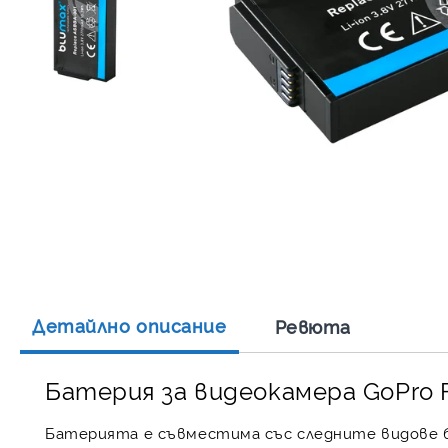
Детайлно описание
Ревюта
Батерия за видеокамера GoPro F
Батерията е съвместима със следните видове б