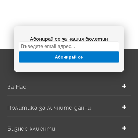
Надеждна батерия за бебефон Tomy
Абонирай се за нашия бюлетин
Когато бебефонът е част от ежедневната грижа за
детето, стабилното захранване е от съществено
значение. В тази категория ще откриете
батерия за
Абонирай се
бебефон Tomy Walkabout Premier Advance
с параметри
4.8V 700 mAh
, предназначена за подмяна на износената
акумулаторна батерия в съвместимия модел. Правилно
подбраната батерия помага устройството да работи
За Нас
по-надеждно, да поддържа връзка между родителския и
бебешкия модул и да осигурява спокойствие у дома.
Политика за личните данни
Защо да изберете съвместима
батерия Tomy?
Бизнес клиенти
С времето всяка акумулаторна батерия губи част от
капацитета си. Това може да се прояви като по-кратко