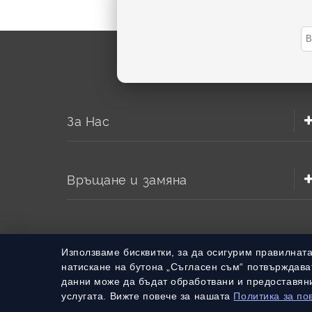
За Нас
Връщане и замяна
Използваме бисквитки, за да осигурим правилнат
натискане на бутона „Съгласен съм“ потвърждават
данни може да бъдат обработвани и предоставяни
услугата. Вижте повече за нашата
Политика за по
© 2010 – 2026 Всички права запазени