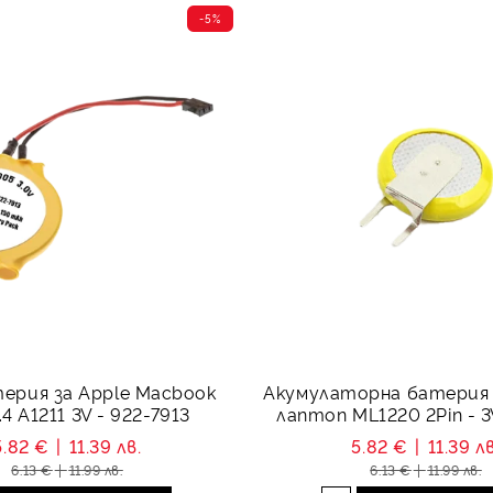
-5%
терия за Apple Macbook
Акумулаторна батерия 
.4 A1211 3V - 922-7913
лаптоп ML1220 2Pin - 
5.82 €
11.39 лв.
5.82 €
11.39 лв
6.13 €
11.99 лв.
6.13 €
11.99 лв.