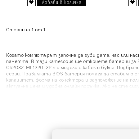
Добави в желани
Добави в желани
Страница 1 от 1
Когато компютърът започне да губи дата, час или на
паметта. В тази категория ще откриете батерии за B
CR2032, ML1220, 2Pin и модели с кабел и букса. Подбран
серии. Правилната BIOS батерия помага за стабилно с
капацитет, форма на конектора и разположение на пол
актуална цена и удобна онлайн поръчка. Ако не сте си
съвместима и надеждна CMOS батерия за вашия ремон