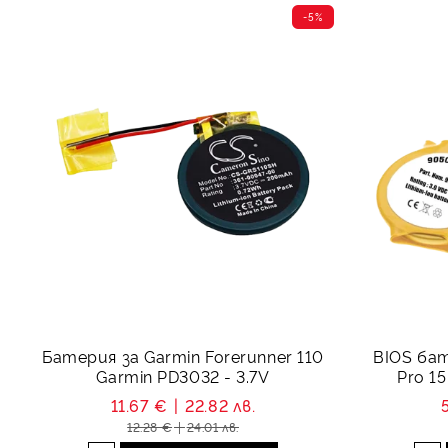
-5%
Батерия за Garmin Forerunner 110
BIOS ба
Garmin PD3032 - 3.7V
Pro 15
11.67 €
22.82 лв.
12.28 €
24.01 лв.