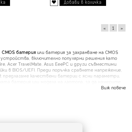
Добави в желани
«
1
»
а
CMOS батерия
или батерия за захранване на CMOS
 устройства, включително популярни решения като
ire, Acer TravelMate, Asus EeePC и други съвместими
ки в BIOS/UEFI. Преди поръчка сравнете напрежение,
et предлагаме качествени батерии с ясни параметри,
арата батерия или модела на лаптопа, за да намерите
на устройството без излишно забавяне.
Виж повече