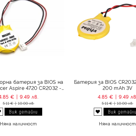
рна батерия за BIOS на
Батерия за BIOS CR2032
er Aspire 4720 CR2032 -
200 mAh 3V
3V
4.85 €
9.49 лв.
4.85 €
9.49 лв
5.11 €
10.00 лв.
5.11 €
10.00 лв.
Виж детайли
Виж детайл
Добави в желани
Добави в желани
Няма наличност
Няма наличност