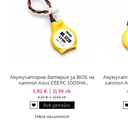
Акумулаторна батерия за BIOS на
Акумулато
лаптоп Asus EEEPC 1005HA
лаптоп Ac
ML1220 3V 17 mAh
5.82 €
11.39 лв.
6.13 €
11.99 лв.
Виж детайли
Добави в желани
Няма наличност