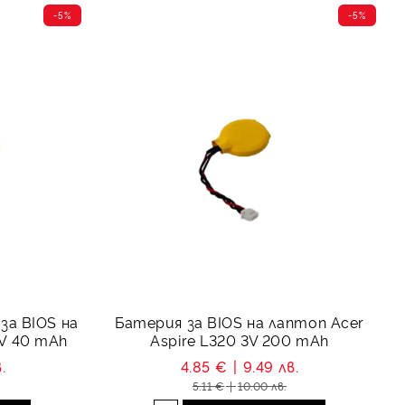
-5%
-5%
за BIOS на
Батерия за BIOS на лаптоп Acer
3V 40 mAh
Aspire L320 3V 200 mAh
.
4.85 €
9.49 лв.
5.11 €
10.00 лв.