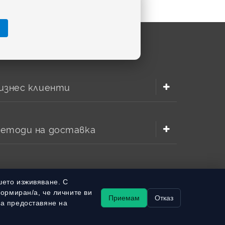
изнес клиенти
етоди на доставка
шето изживяване. С
формиран/а, че личните ви
Приемам
Отказ
за предоставяне на
batterymarket.bg