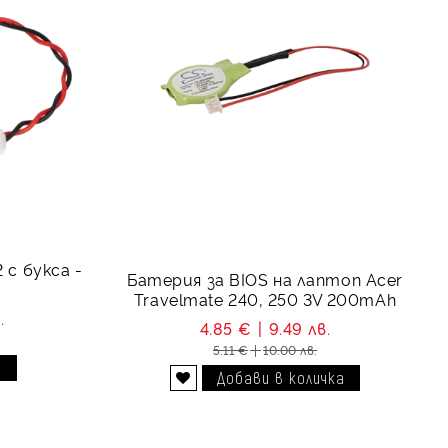
 с букса -
Батерия за BIOS на лаптоп Acer
Travelmate 240, 250 3V 200mAh
.
4.85 €
9.49 лв.
5.11 €
10.00 лв.
и
Добави в желани