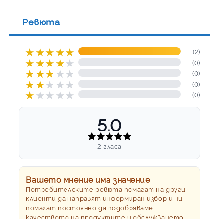
Ревюта
★
★
★
★
★
(2)
★
★
★
★
★
(0)
★
★
★
★
★
(0)
★
★
★
★
★
(0)
★
★
★
★
★
(0)
5.0
2 гласа
Вашето мнение има значение
Потребителските ревюта помагат на други
клиенти да направят информиран избор и ни
помагат постоянно да подобряваме
качеството на продуктите и обслужването.