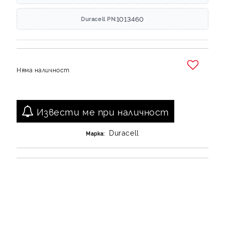
1013460
Duracell PN:
Няма наличност
Добави в желани
Извести ме при наличност
Duracell
Марка: