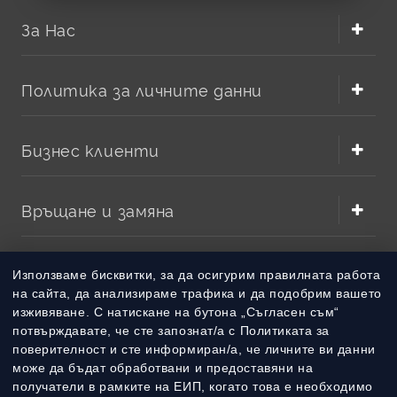
За Нас
Политика за личните данни
Бизнес клиенти
Връщане и замяна
Методи на плащане
Използваме бисквитки, за да осигурим правилната работа
на сайта, да анализираме трафика и да подобрим вашето
изживяване. С натискане на бутона „Съгласен съм“
Методи на доставка
потвърждавате, че сте запознат/а с Политиката за
поверителност и сте информиран/а, че личните ви данни
може да бъдат обработвани и предоставяни на
получатели в рамките на ЕИП, когато това е необходимо