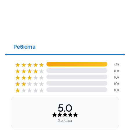
Ревюта
★
★
★
★
★
(2)
★
★
★
★
★
(0)
★
★
★
★
★
(0)
★
★
★
★
★
(0)
★
★
★
★
★
(0)
5.0
2 гласа