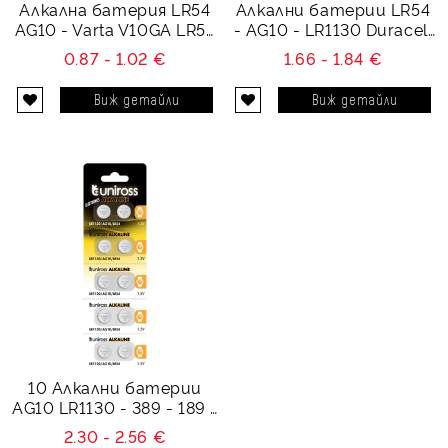
Алкална батерия LR54
Алкални батерии LR54
AG10 - Varta V10GA LR54
- AG10 - LR1130 Duracell
1.5V
LR54 - 1.5V - 2 броя
0.87 - 1.02 €
1.66 - 1.84 €
Виж детайли
Виж детайли
10 Алкални батерии
AG10 LR1130 - 389 - 189 -
1.55V Uniross
2.30 - 2.56 €