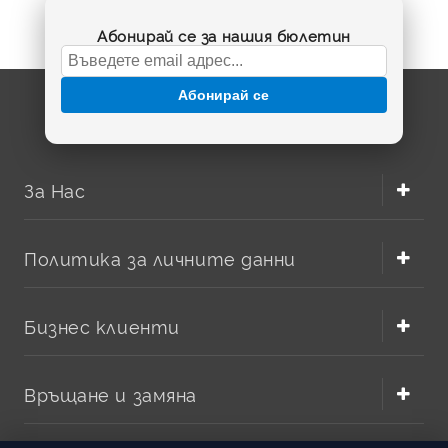
дистанционни, лазерни показалки, кухненски везни и
други компактни електронни устройства.
Абонирай се за нашия бюлетин
При избор е важно да съобразите не само надписа
върху старата батерия, но и напрежението,
диаметъра и височината. В тази категория ще
Абонирай се
откриете алкални варианти с номинално напрежение
около
1.5V
, включително предложения от популярни
марки като Varta, Duracell и Uniross.
За Нас
Политика за личните данни
Бизнес клиенти
Връщане и замяна
Какво означават AG10, LR1130 и LR54?