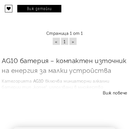
Виж детайли
Страница 1 от 1
«
1
»
AG10 батерия – компактен източник
на енергия за малки устройства
Категорията
AG10
включва миниатюрни алкални
батерии тип „копче“, използвани в множество
Виж повече
ежедневни уреди. Този размер често се търси и като
LR1130
,
LR54
,
V10GA
, 389, 189 или L1131 аналог. Ако в
старото устройство виждате някое от тези
означения, най-вероятно сте на правилното място.
Батериите AG10 са практично решение за часовници,
калкулатори, малки фенерчета, детски играчки,