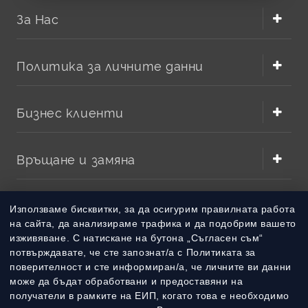
За Нас
Политика за личните данни
Бизнес клиенти
Връщане и замяна
Методи на плащане
Използваме бисквитки, за да осигурим правилната работа
на сайта, да анализираме трафика и да подобрим вашето
изживяване. С натискане на бутона „Съгласен съм“
Методи на доставка
потвърждавате, че сте запознат/а с Политиката за
поверителност и сте информиран/а, че личните ви данни
може да бъдат обработвани и предоставяни на
получатели в рамките на ЕИП, когато това е необходимо