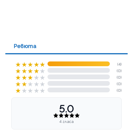
Ревюта
★
★
★
★
★
(4)
★
★
★
★
★
(0)
★
★
★
★
★
(0)
★
★
★
★
★
(0)
★
★
★
★
★
(0)
5.0
4 гласа