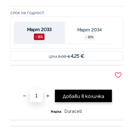
СРОК НА ГОДНОСТ:
Март 2033
Март 2034
- 15%
- 10%
4.25 €
5.00 €
ЦЕНА:
Добави в желани
Duracell
Марка: