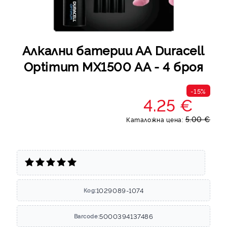
Алкални батерии АА Duracell
Optimum MX1500 AA - 4 броя
-15%
4.25 €
5.00 €
Каталожна цена:
1029089-1074
Код:
5000394137486
Barcode: