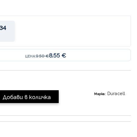
34
8.55 €
9.50 €
ЦЕНА:
Duracell
Марка: