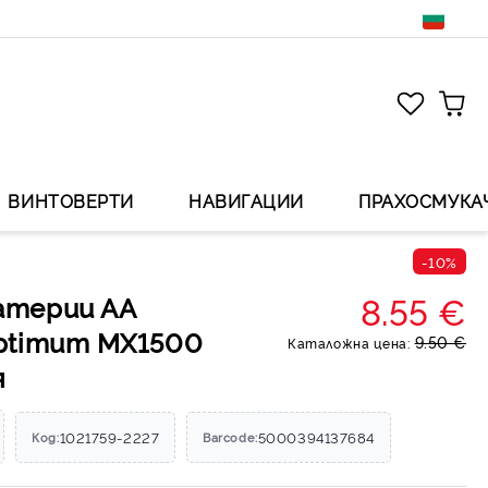
ВИНТОВЕРТИ
НАВИГАЦИИ
ПРАХОСМУКА
-10%
8.55 €
атерии АА
Optimum MX1500
9.50 €
Каталожна цена:
я
1021759-2227
5000394137684
Код:
Barcode: