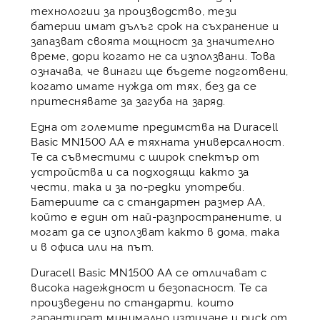
технологии за производство, тези
батерии имат дълъг срок на съхранение и
запазват своята мощност за значително
време, дори когато не са използвани. Това
означава, че винаги ще бъдете подготвени,
когато имате нужда от тях, без да се
притеснявате за загуба на заряд.
Една от големите предимства на Duracell
Basic MN1500 AA е тяхната универсалност.
Те са съвместими с широк спектър от
устройства и са подходящи както за
чести, така и за по-редки употреби.
Батериите са с стандартен размер AA,
който е един от най-разпространените, и
могат да се използват както в дома, така
и в офиса или на път.
Duracell Basic MN1500 AA се отличават с
висока надеждност и безопасност. Те са
произведени по стандарти, които
гарантират минимално изтичане и риск от