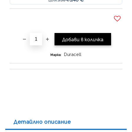
ЦЕНА:
Добави в желани
Duracell
Марка:
Детайлно описание