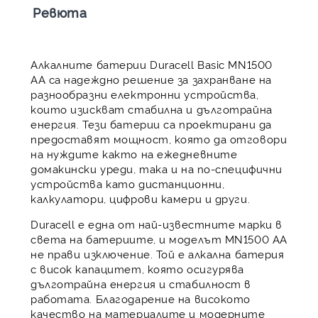
Ревюта
Алкалните батерии Duracell Basic MN1500
AA са надеждно решение за захранване на
разнообразни електронни устройства,
които изискват стабилна и дълготрайна
енергия. Тези батерии са проектирани да
предоставят мощност, която да отговори
на нуждите както на ежедневните
домакински уреди, така и на по-специфични
устройства като дистанционни,
калкулатори, цифрови камери и други.
Duracell е една от най-известните марки в
света на батериите, и моделът MN1500 AA
не прави изключение. Той е алкална батерия
с висок капацитет, която осигурява
дълготрайна енергия и стабилност в
работата. Благодарение на високото
качество на материалите и модерните