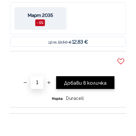
Март 2035
- 5%
12.83 €
13.50 €
ЦЕНА:
Добави в желани
Duracell
Марка: