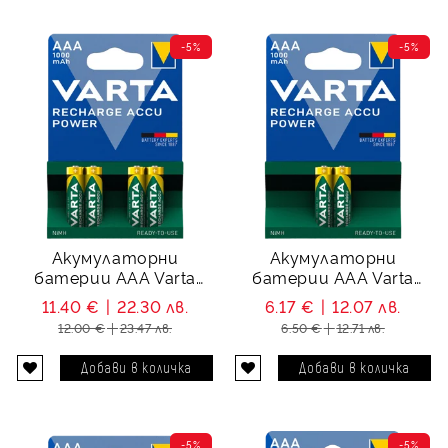
-5%
-5%
Акумулаторни
Акумулаторни
батерии ААA Varta
батерии ААA Varta
Power AAA - 1000 mAh -
Power AAA - 1000 mAh -
11.40 €
22.30 лв.
6.17 €
12.07 лв.
1.2V
1.2V
12.00 €
23.47 лв.
6.50 €
12.71 лв.
-5%
-5%