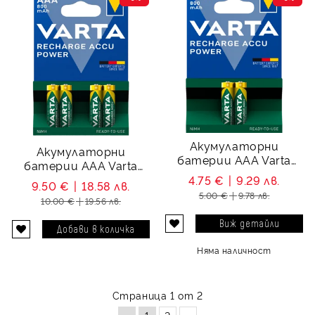
Акумулаторни
Акумулаторни
батерии ААA Varta
батерии ААA Varta
Power AAA - 800 mAh -
Power AAA - 800 mAh -
4.75 €
9.29 лв.
9.50 €
18.58 лв.
1.2V - 2 батерии
1.2V
5.00 €
9.78 лв.
10.00 €
19.56 лв.
Виж детайли
Няма наличност
Страница 1 от 2