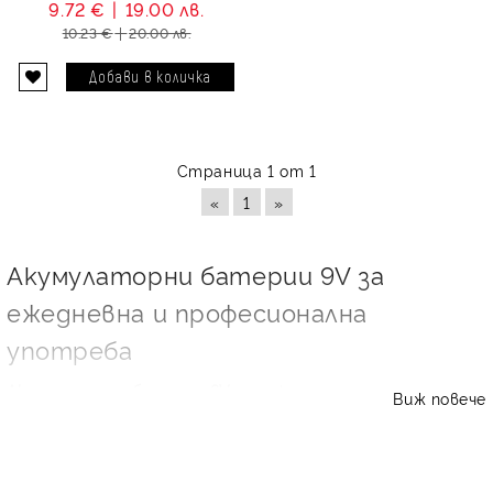
9.72 €
19.00 лв.
10.23 €
20.00 лв.
Страница 1 от 1
«
1
»
Акумулаторни батерии 9V за
ежедневна и професионална
употреба
Акумулаторна батерия 9V
е практично решение за
Виж повече
устройства, които изискват стабилно напрежение, но
се използват често и не е изгодно да се захранват с
еднократни батерии. В тази категория ще откриете
подбрани
акумулаторни батерии 9 волта
от доказани