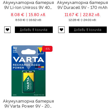
Акумулаторна батерия
Акумулаторна батерия
9V Li-Ion Uniross 9V 400
9V Duracell 9V - 170 mAh
mAh + USB Type C
8.08 €
15.80 лв.
11.67 €
22.82 лв.
8.50 €
16.62 лв.
12.28 €
24.01 лв.
-5%
Акумулаторна батерия
9V Varta Power 9V - 200
mAh