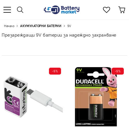
Начало
АКУМУЛАТОРНИ БАТЕРИИ
9V
Презареждащи 9V батерии за надеждно захранване
-5%
-5%