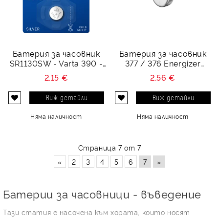
Батерия за часовник
Батерия за часовник
SR1130SW - Varta 390 -
377 / 376 Energizer
1.55V
SR626SW - 1.55V
2.15 €
2.56 €
Виж детайли
Виж детайли
Няма наличност
Няма наличност
Страница 7 от 7
«
2
3
4
5
6
7
»
Батерии за часовници - въведение
Тази статия е насочена към хората, които носят