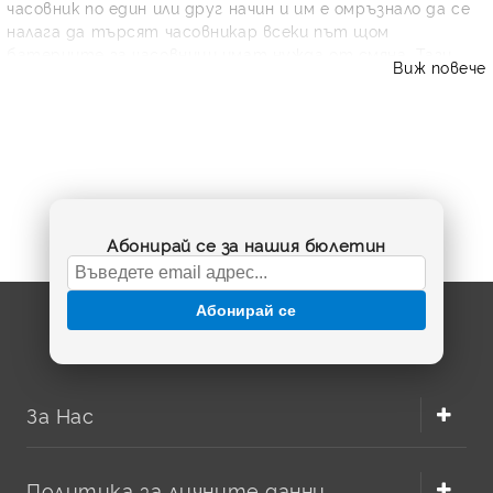
часовник по един или друг начин и им е омръзнало да се
налага да търсят часовникар всеки път щом
батериите за часовници имат нужда от смяна. Тази
Виж повече
статия е за тези, които искат по възможно най-лесния,
удобен и бърз начин да имат отново перфектно
работещо устройство. Ще посочим различните видове
на батерии за часовници, например Sony или Swatch,
които могат да бъдат от съществено значение за
работата на целия механизъм.
Абонирай се за нашия бюлетин
Абонирай се
За Нас
Политика за личните данни