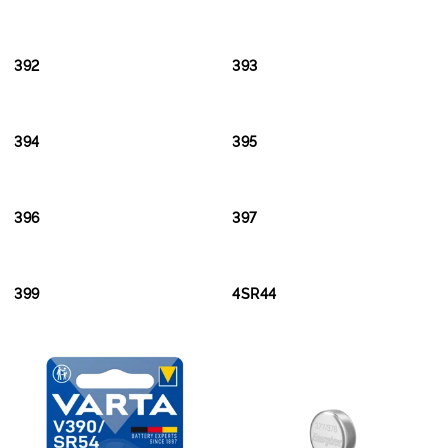
392
393
394
395
396
397
399
4SR44